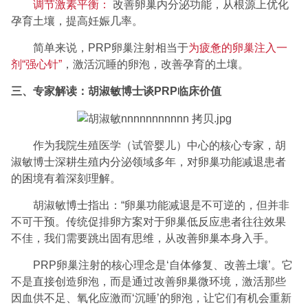
调节激素平衡：
改善卵巢内分泌功能，从根源上优化
孕育土壤，提高妊娠几率。
简单来说，PRP卵巢注射相当于
为疲惫的卵巢注入一
剂“强心针”
，激活沉睡的卵泡，改善孕育的土壤。
三、专家解读：胡淑敏博士谈PRP临床价值
作为我院生殖医学（试管婴儿）中心的核心专家，胡
淑敏博士深耕生殖内分泌领域多年，对卵巢功能减退患者
的困境有着深刻理解。
胡淑敏博士指出：“卵巢功能减退是不可逆的，但并非
不可干预。传统促排卵方案对于卵巢低反应患者往往效果
不佳，我们需要跳出固有思维，从改善卵巢本身入手。
PRP卵巢注射的核心理念是‘自体修复、改善土壤’。它
不是直接创造卵泡，而是通过改善卵巢微环境，激活那些
因血供不足、氧化应激而‘沉睡’的卵泡，让它们有机会重新