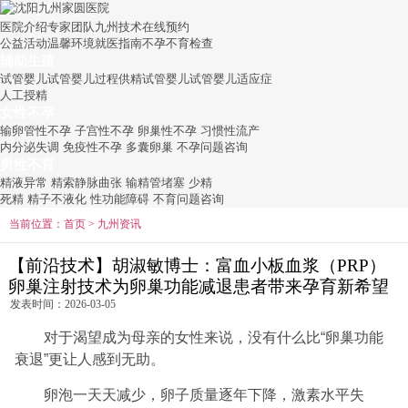
关于九州
医院介绍
专家团队
九州技术
在线预约
公益活动
温馨环境
就医指南
不孕不育检查
辅助生殖
试管婴儿
试管婴儿过程
供精试管婴儿
试管婴儿适应症
人工授精
女性不孕
输卵管性不孕
子宫性不孕
卵巢性不孕
习惯性流产
内分泌失调
免疫性不孕
多囊卵巢
不孕问题咨询
男性不育
精液异常
精索静脉曲张
输精管堵塞
少精
死精
精子不液化
性功能障碍
不育问题咨询
当前位置：
首页
>
九州资讯
【前沿技术】胡淑敏博士：富血小板血浆（PRP）
卵巢注射技术为卵巢功能减退患者带来孕育新希望
发表时间：2026-03-05
对于渴望成为母亲的女性来说，没有什么比“卵巢功能
衰退”更让人感到无助。
卵泡一天天减少，卵子质量逐年下降，激素水平失