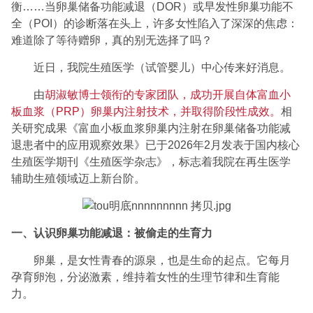
衡……当卵巢储备功能减退（DOR）或早发性卵巢功能不
全（POI）的诊断落在头上，许多女性陷入了深深的焦虑：
难道除了等待赠卵，真的别无选择了吗？
近日，我院生殖医学（试管婴儿）中心传来好消息。
由
胡淑敏博士领衔的专家团队，成功开展自体富血小
板血浆（PRP）卵巢内注射技术，并取得阶段性成效。
相
关研究成果《富血小板血浆卵巢内注射在卵巢储备功能减
退患者中的应用观察效果》已于2026年2月发表于国内核心
生殖医学期刊《生殖医学杂志》，标志着我院在再生医学
辅助生殖领域迈上新台阶。
一、认识卵巢功能减退：被偷走的生育力
卵巢，是女性青春的源泉，也是生命的起点。它每月
孕育卵泡，分泌激素，维持着女性的生理节律和生育能
力。