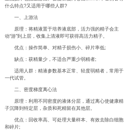
什么特点?又适用于哪些人群?
一、上游法
原理：将精液置于培养液底部，活力强的精子会主
动“游”到上层，收集上清液即可获得高活力精子。
优点：操作简单、对精子损伤小、碎片率低;
缺点：获精量少，不适合严重少弱精者;
适用人群：精液参数基本正常、轻度弱精者，常用于
一代试管。
二、密度梯度离心法
原理：利用不同密度的液体分层，通过离心使健康精
子沉降到特定层，杂质和死精留在其他层。
优点：回收率高、可处理大量样本、有效去除白细胞
和碎片;