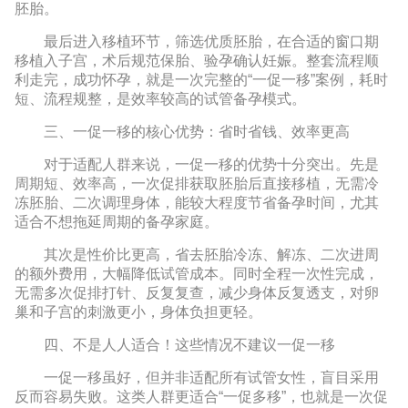
胚胎。
最后进入移植环节，筛选优质胚胎，在合适的窗口期
移植入子宫，术后规范保胎、验孕确认妊娠。整套流程顺
利走完，成功怀孕，就是一次完整的“一促一移”案例，耗时
短、流程规整，是效率较高的试管备孕模式。
三、一促一移的核心优势：省时省钱、效率更高
对于适配人群来说，一促一移的优势十分突出。先是
周期短、效率高，一次促排获取胚胎后直接移植，无需冷
冻胚胎、二次调理身体，能较大程度节省备孕时间，尤其
适合不想拖延周期的备孕家庭。
其次是性价比更高，省去胚胎冷冻、解冻、二次进周
的额外费用，大幅降低试管成本。同时全程一次性完成，
无需多次促排打针、反复复查，减少身体反复透支，对卵
巢和子宫的刺激更小，身体负担更轻。
四、不是人人适合！这些情况不建议一促一移
一促一移虽好，但并非适配所有试管女性，盲目采用
反而容易失败。这类人群更适合“一促多移”，也就是一次促