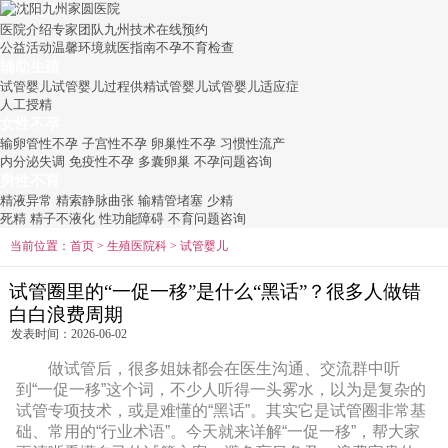
关于九州
医院介绍
专家团队
九州技术
在线预约
公益活动
温馨环境
就医指南
不孕不育检查
辅助生殖
试管婴儿
试管婴儿过程
供精试管婴儿
试管婴儿适应症
人工授精
女性不孕
输卵管性不孕
子宫性不孕
卵巢性不孕
习惯性流产
内分泌失调
免疫性不孕
多囊卵巢
不孕问题咨询
男性不育
精液异常
精索静脉曲张
输精管堵塞
少精
死精
精子不液化
性功能障碍
不育问题咨询
当前位置：
首页
>
生殖医院科
>
试管婴儿
试管圈里的“一促一移”是什么“黑话”？很多人做错
白白浪费周期
发表时间：2026-06-02
做试管后，很多姐妹都会在医生沟通、交流群中听
到“一促一移”这个词，不少人听得一头雾水，以为是复杂的
试管专项技术，或是难懂的“黑话”。其实它是试管圈非常基
础、常用的“行业术语”。今天就来详解“一促一移”，帮大家