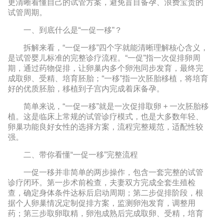
更清晰看懂自己的试管方案，避免盲目备孕、浪费宝贵的
试管周期。
一、到底什么是“一促一移”？
拆解来看，“一促一移”四个字就能清晰理解核心含义，
是试管婴儿标准的完整诊疗流程。“一促”指一次促排卵周
期，通过药物促排，让卵巢内多个卵泡同步发育，最终完
成取卵、受精、培育胚胎；“一移”指一次胚胎移植，将培育
好的优质胚胎，移植到子宫内完成着床备孕。
简单来说，“一促一移”就是一次促排取卵 + 一次胚胎移
植。这是临床上常规的试管诊疗模式，也是大多数年轻、
卵巢功能良好女性的选择方案，流程完整规范，适配性较
强。
二、带你看懂“一促一移”完整流程
一促一移并非简单的两步操作，包含一套完整的试管
诊疗闭环。第一步术前检查，夫妻双方完成全套生殖检
查，确定身体条件达标后启动周期；第二步促排阶段，根
据个人卵巢情况定制促排方案，监测卵泡发育，调整用
药；第三步取卵取精，卵泡成熟后完成取卵、受精，培育