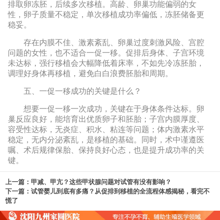
排取卵冻胚，后续多次移植。高龄、卵巢功能偏弱的女
性，卵子质量不稳定，单次移植成功率偏低，冻胚储备更
稳妥。
存在内膜不佳、激素紊乱、卵巢过度刺激风险、宫腔
问题的女性，也不适合一促一移。促排后身体、子宫环境
未达标，强行移植会大幅降低着床率，不如先冷冻胚胎，
调理好身体再移植，避免白白浪费胚胎和周期。
五、一促一移成功的关键是什么？
想要一促一移一次成功，关键在于身体条件达标。卵
巢反应良好，能培育出优质卵子和胚胎；子宫内膜厚度、
容受性达标，无炎症、积水、粘连等问题；体内激素水平
稳定，无内分泌紊乱，是移植的基础。同时，术中谨遵医
嘱、术后规律保胎、保持良好心态，也是提升成功率的关
键。
上一篇：
甲减、甲亢？这些甲状腺问题对试管有没有影响？
下一篇：
试管婴儿到底有多痛？从促排到移植的全流程体感揭秘，看完不
慌了