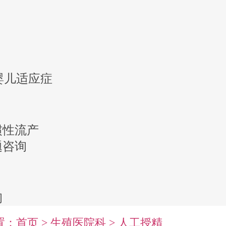
婴儿适应症
惯性流产
题咨询
询
置：
首页
>
生殖医院科
>
人工授精