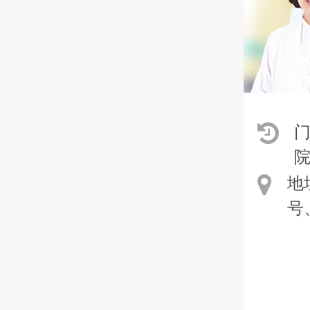
门
地
号