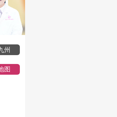
九州
地图