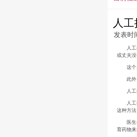
人工
发表时间：
人工授
或丈夫没
这个办
此外，
人工授
人工授
这种方法
医生会
育药物来