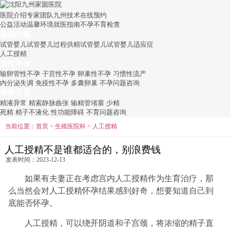
关于九州
医院介绍
专家团队
九州技术
在线预约
公益活动
温馨环境
就医指南
不孕不育检查
辅助生殖
试管婴儿
试管婴儿过程
供精试管婴儿
试管婴儿适应症
人工授精
女性不孕
输卵管性不孕
子宫性不孕
卵巢性不孕
习惯性流产
内分泌失调
免疫性不孕
多囊卵巢
不孕问题咨询
男性不育
精液异常
精索静脉曲张
输精管堵塞
少精
死精
精子不液化
性功能障碍
不育问题咨询
当前位置：
首页
>
生殖医院科
>
人工授精
人工授精不是谁都适合的，别浪费钱
发表时间：2023-12-13
如果有夫妻正在考虑宫内人工授精作为生育治疗，那
么当然会对人工授精怀孕结果感到好奇，想要知道自己到
底能否怀孕。
人工授精，可以绕开阴道和子宫颈，将浓缩的精子直