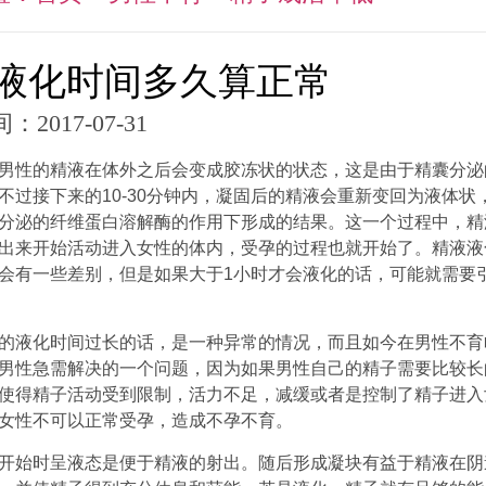
液化时间多久算正常
2017-07-31
性的精液在体外之后会变成胶冻状的状态，这是由于精囊分泌
不过接下来的10-30分钟内，凝固后的精液会重新变回为液体状
分泌的纤维蛋白溶解酶的作用下形成的结果。这一个过程中，精
出来开始活动进入女性的体内，受孕的过程也就开始了。精液液
会有一些差别，但是如果大于1小时才会液化的话，可能就需要
液化时间过长的话，是一种异常的情况，而且如今在男性不育
男性急需解决的一个问题，因为如果男性自己的精子需要比较长
使得精子活动受到限制，活力不足，减缓或者是控制了精子进入
女性不可以正常受孕，造成不孕不育。
始时呈液态是便于精液的射出。随后形成凝块有益于精液在阴