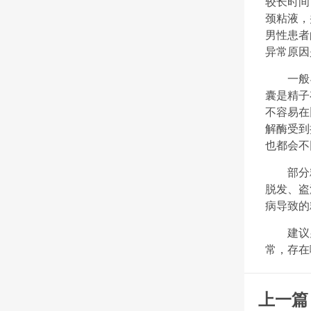
较长时间
颈粘液，
男性患者
异常原因
一般导
囊是精子
不容易在
解酶受到
也都会不
部分精
脱发、盗
病导致的
建议男
常，存在
上一篇