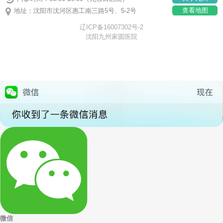
查看地图
地址：沈阳市沈河区惠工南三路5号、5-2号
辽ICP备16007302号-2
沈阳九州家圆医院
微信