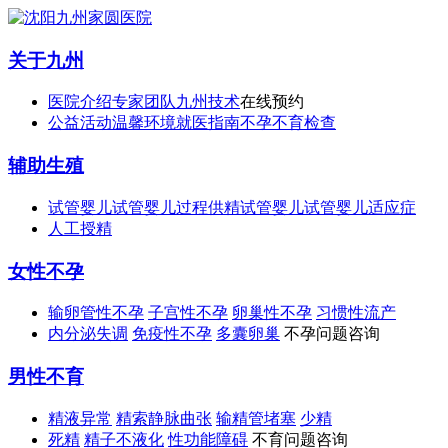
关于九州
医院介绍
专家团队
九州技术
在线预约
公益活动
温馨环境
就医指南
不孕不育检查
辅助生殖
试管婴儿
试管婴儿过程
供精试管婴儿
试管婴儿适应症
人工授精
女性不孕
输卵管性不孕
子宫性不孕
卵巢性不孕
习惯性流产
内分泌失调
免疫性不孕
多囊卵巢
不孕问题咨询
男性不育
精液异常
精索静脉曲张
输精管堵塞
少精
死精
精子不液化
性功能障碍
不育问题咨询